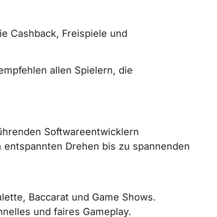
ie Cashback, Freispiele und
mpfehlen allen Spielern, die
 führenden Softwareentwicklern
om entspannten Drehen bis zu spannenden
ulette, Baccarat und Game Shows.
hnelles und faires Gameplay.