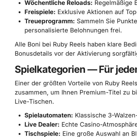
Wöchentliche Reloads:
Regelmäßige Bo
Freispiele:
Exklusive Aktionen auf Top-
Treueprogramm:
Sammeln Sie Punkte, 
personalisierte Belohnungen frei.
Alle Boni bei Ruby Reels haben klare Bed
Bonusdetails vor der Aktivierung sorgfä
Spielkategorien — Für jed
Einer der größten Vorteile von Ruby Reels
zusammen, um Ihnen Premium-Titel zu bie
Live-Tischen.
Spielautomaten:
Klassische 3-Walzen-
Live Dealer:
Echte Casino-Atmosphäre 
Tischspiele:
Eine große Auswahl an Bla