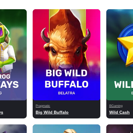
Pragmatic
BGaming
ys
Big Wild Buffalo
Wild Cash