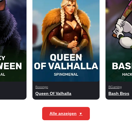
Booongo
BGaming
Queen Of Valhalla
Bash Bros
Alle anzeigen