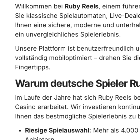
Willkommen bei
Ruby Reels
, einem führe
Sie klassische Spielautomaten, Live-Deale
Ihnen eine sichere, moderne und unterha
ein unvergleichliches Spielerlebnis.
Unsere Plattform ist benutzerfreundlich 
vollständig mobiloptimiert – drehen Sie d
Fingertipps.
Warum deutsche Spieler R
Im Laufe der Jahre hat sich Ruby Reels b
Casino erarbeitet. Wir investieren kontin
Ihnen das bestmögliche Spielerlebnis zu 
Riesige Spielauswahl:
Mehr als 4.000 
Anbietern.