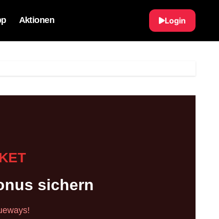
pp
Aktionen
Login
KET
Bonus sichern
rueways!