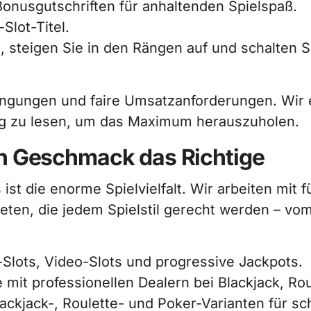
nusgutschriften für anhaltenden Spielspaß.
Slot-Titel.
steigen Sie in den Rängen auf und schalten S
ingungen und faire Umsatzanforderungen. Wir e
ltig zu lesen, um das Maximum herauszuholen.
en Geschmack das Richtige
 ist die enorme Spielvielfalt. Wir arbeiten mit
ten, die jedem Spielstil gerecht werden – v
Slots, Video-Slots und progressive Jackpots.
mit professionellen Dealern bei Blackjack, Ro
ckjack-, Roulette- und Poker-Varianten für sc