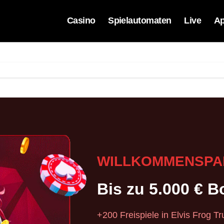
Casino
Spielautomaten
Live
A
WILLKOMMENSPA
Bis zu 5.000 € 
+200 Freispiele in Elvis Frog T