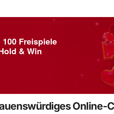
 100 Freispiele
Hold & Win
trauenswürdiges Online-C