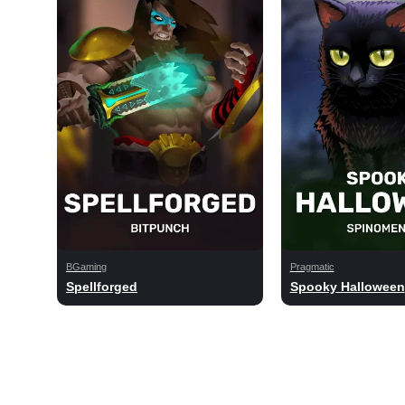
BGaming
Pragmatic
Spellforged
Spooky Halloween